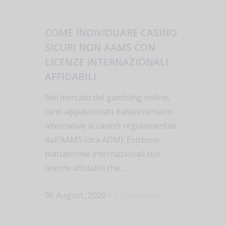
COME INDIVIDUARE CASINO
SICURI NON AAMS CON
LICENZE INTERNAZIONALI
AFFIDABILI
Nel mercato del gambling online,
tanti appassionati italiani cercano
alternative ai casinò regolamentati
dall'AAMS (ora ADM). Esistono
piattaforme internazionali con
licenze affidabili che...
06 August, 2026
/
0 Comments