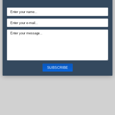
SUBSCRIBE