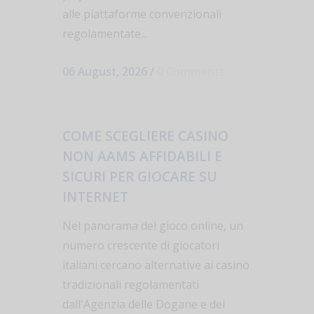
alle piattaforme convenzionali
regolamentate...
06 August, 2026
/
0 Comments
COME SCEGLIERE CASINO
NON AAMS AFFIDABILI E
SICURI PER GIOCARE SU
INTERNET
Nel panorama del gioco online, un
numero crescente di giocatori
italiani cercano alternative ai casinò
tradizionali regolamentati
dall'Agenzia delle Dogane e dei